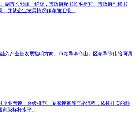
况。副市长郭峰、解鸳，市政府秘书长毛祖宾、市政府副秘书
同，并就企业发展情况作详细汇报。
度融入产业链发展指明方向。市领导李命山、区领导陈伟陪同调
）经过企业考评、逐级推荐、专家评审等严格流程，依托扎实的科
国家级标杆水平。