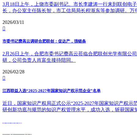
3月18日上午，上饶市委副书记、市长李建涛一行来到联创电
长，办公室主任陈长智，市工信局局长程渐东等参加调研。万
2026/03/11

市委书记费高云调研合肥联创：促达产，强链条
2月26日上午，合肥市委书记费高云莅临合肥联创光学有限公
研，公司负责人肖富生接待陪同。
2026/02/28

江西联益入选“2025-2027年国家知识产权示范企业”名单
近日，国家知识产权局正式公示“2025-2027年国家知识
研创新功底与规范的知识产权管理水平，成功入选，斩获国家
发展历程
全球产业布局