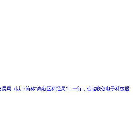
展局（以下简称“高新区科经局”）一行，莅临联创电子科技股